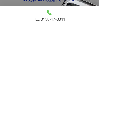
TEL:
0138-47-0011
TEL 0138-47-0011
9:00〜17:30(日祝・第2土 休業)
会社概要
Company
名称
株式会社瀬野自動車工場
住所
〒041-0812 北海道函館市昭和3丁目30-19